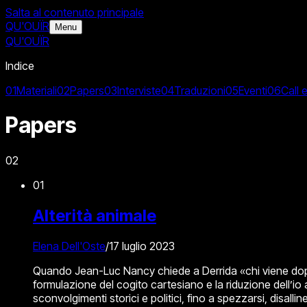
Salta al contenuto principale
QU'OUÏR
Menu
QU'OUÏR
Indice
01
Materiali
02
Papers
03
Interviste
04
Traduzioni
05
Eventi
06
Call 
Papers
02
01
Alterità animale
Elena Dell'Oste
/
17 luglio 2023
Quando Jean-Luc Nancy chiede a Derrida «chi viene dopo i
formulazione del cogito cartesiano e la riduzione dell’io
sconvolgimenti storici e politici, fino a spezzarsi, disalli