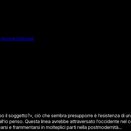
e Norme Editoriali
l soggetto?», ciò che sembra presupporre è l’esistenza di una 
 all’io penso. Questa linea avrebbe attraversato l’occidente ne
nearsi e frammentarsi in molteplici parti nella postmodernità...