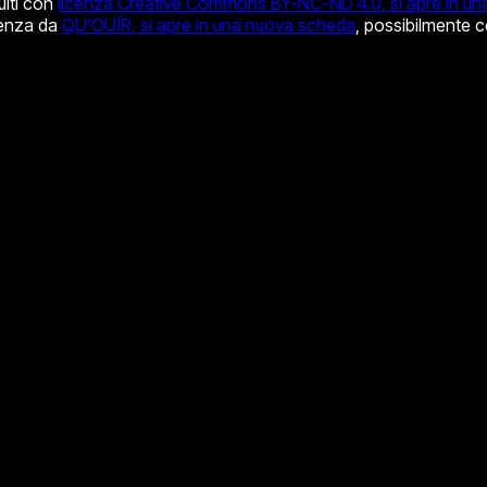
buiti con
licenza Creative Commons BY-NC-ND 4.0
, si apre in 
ienza da
QU’OUÏR
, si apre in una nuova scheda
, possibilmente co