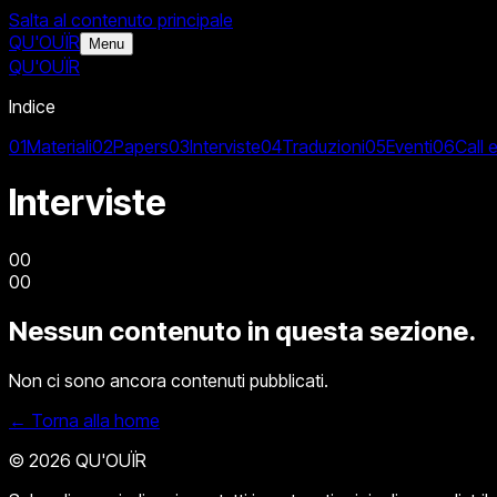
Salta al contenuto principale
QU'OUÏR
Menu
QU'OUÏR
Indice
01
Materiali
02
Papers
03
Interviste
04
Traduzioni
05
Eventi
06
Call 
Interviste
00
00
Nessun contenuto in questa sezione.
Non ci sono ancora contenuti pubblicati.
← Torna alla home
© 2026 QU'OUÏR