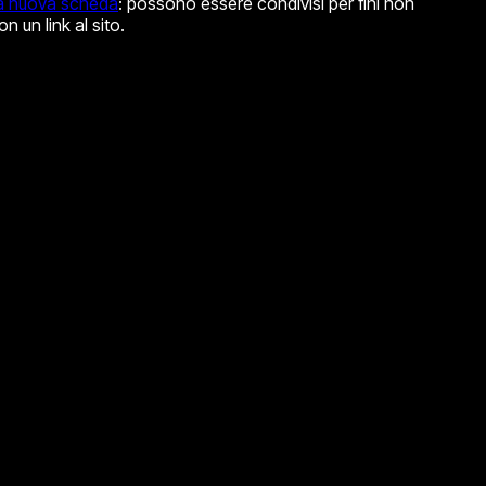
una nuova scheda
: possono essere condivisi per fini non
n un link al sito.