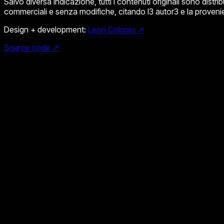
Salvo diversa indicazione, tutti i contenuti originali sono distri
commerciali e senza modifiche, citando l3 autor3 e la proven
Design + development:
Leon Colosio ↗
Source code ↗