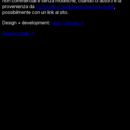
non commerciali e senza modifiche, citando l3 autor3 e la
provenienza da
QU’OUÏR
, si apre in una nuova scheda
,
possibilmente con un link al sito.
Design + development:
Leon Colosio ↗
Source code ↗