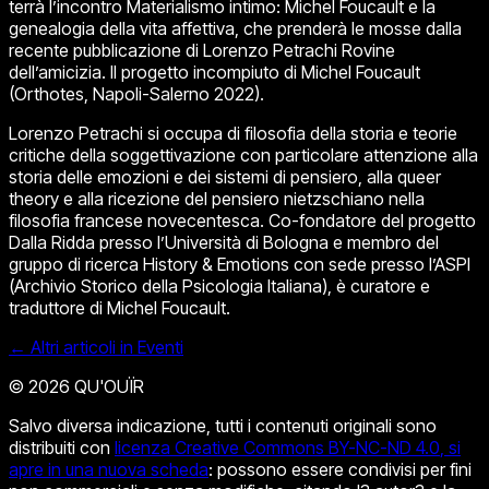
terrà l’incontro
Materialismo intimo: Michel Foucault e la
genealogia della vita affettiva
, che prenderà le mosse dalla
recente pubblicazione di Lorenzo Petrachi
Rovine
dell’amicizia. Il progetto incompiuto di Michel Foucault
(Orthotes, Napoli-Salerno 2022).
Lorenzo Petrachi si occupa di filosofia della storia e teorie
critiche della soggettivazione con particolare attenzione alla
storia delle emozioni e dei sistemi di pensiero, alla queer
theory e alla ricezione del pensiero nietzschiano nella
filosofia francese novecentesca. Co-fondatore del progetto
Dalla Ridda presso l’Università di Bologna e membro del
gruppo di ricerca History & Emotions con sede presso l’ASPI
(Archivio Storico della Psicologia Italiana), è curatore e
traduttore di Michel Foucault.
← Altri articoli in Eventi
© 2026 QU'OUÏR
Salvo diversa indicazione, tutti i contenuti originali sono
distribuiti con
licenza Creative Commons BY-NC-ND 4.0
, si
apre in una nuova scheda
: possono essere condivisi per fini