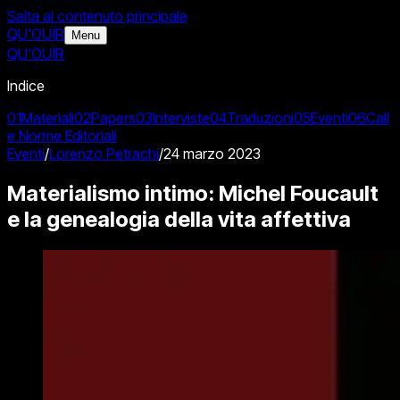
Salta al contenuto principale
QU'OUÏR
Menu
QU'OUÏR
Indice
01
Materiali
02
Papers
03
Interviste
04
Traduzioni
05
Eventi
06
Call
e Norme Editoriali
Eventi
/
Lorenzo Petrachi
/
24 marzo 2023
Materialismo intimo: Michel Foucault
e la genealogia della vita affettiva