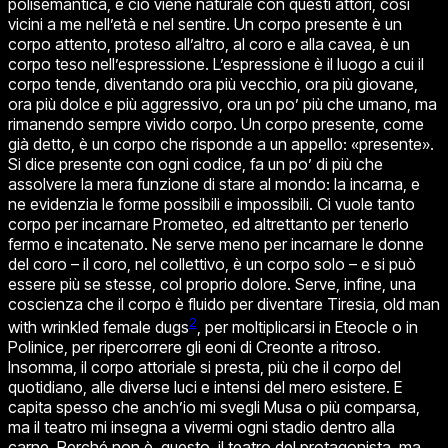
polisemantica, e ciò viene naturale con questi attori, così
vicini a me nell’età e nel sentire. Un corpo presente è un
corpo attento, proteso all’altro, al coro e alla cavea, è un
corpo teso nell’espressione. L’espressione è il luogo a cui il
corpo tende, diventando ora più vecchio, ora più giovane,
ora più dolce e più aggressivo, ora un po’ più che umano, ma
rimanendo sempre vivido corpo. Un corpo presente, come
già detto, è un corpo che risponde a un appello: «presente».
Si dice presente con ogni codice, fa un po’ di più che
assolvere la mera funzione di stare al mondo: la incarna, e
ne evidenzia le forme possibili e impossibili. Ci vuole tanto
corpo per incarnare Prometeo, ed altrettanto per tenerlo
fermo e incatenato. Ne serve meno per incarnare le donne
del coro – il coro, nel collettivo, è un corpo solo – e si può
essere più se stesse, col proprio dolore. Serve, infine, una
coscienza che il corpo è fluido per diventare Tiresia,
old man
2
with wrinkled female dugs
,
per moltiplicarsi in Eteocle o in
Polinice, per ripercorrere gli eoni di Creonte a ritroso.
Insomma, il corpo attoriale si presta, più che il corpo del
quotidiano, alle diverse luci e intensi del mero esistere. E
capita spesso che anch’io mi svegli Musa o più comparsa,
ma il teatro mi insegna a vivermi ogni stadio dentro alla
carne. Perché non è, questo, il teatro del protagonista, ma