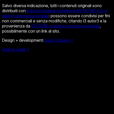
Salvo diversa indicazione, tutti i contenuti originali sono
distribuiti con
licenza Creative Commons BY-NC-ND 4.0
, si
apre in una nuova scheda
: possono essere condivisi per fini
non commerciali e senza modifiche, citando l3 autor3 e la
provenienza da
QU’OUÏR
, si apre in una nuova scheda
,
possibilmente con un link al sito.
Design + development:
Leon Colosio ↗
Source code ↗