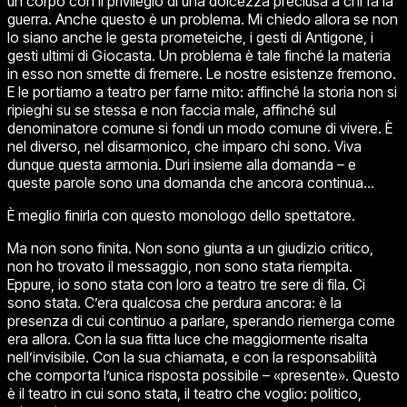
un corpo con il privilegio di una dolcezza preclusa a chi fa la
guerra. Anche questo è un problema. Mi chiedo allora se non
lo siano anche le gesta prometeiche, i gesti di Antigone, i
gesti ultimi di Giocasta. Un problema è tale finché la materia
in esso non smette di fremere. Le nostre esistenze fremono.
E le portiamo a teatro per farne mito: affinché la storia non si
ripieghi su se stessa e non faccia male, affinché sul
denominatore comune si fondi un modo comune di vivere. È
nel diverso, nel disarmonico, che imparo chi sono. Viva
dunque questa armonia. Duri insieme alla domanda – e
queste parole sono una domanda che ancora continua…
È meglio finirla con questo monologo dello spettatore.
Ma non sono finita. Non sono giunta a un giudizio critico,
non ho trovato il messaggio, non sono stata riempita.
Eppure, io sono stata con loro a teatro tre sere di fila.
Ci
sono stata
. C’era qualcosa che perdura ancora: è la
presenza di cui continuo a parlare, sperando riemerga come
era allora. Con la sua fitta luce che maggiormente risalta
nell’invisibile. Con la sua chiamata, e con la responsabilità
che comporta l’unica risposta possibile – «
presente
». Questo
è il teatro in cui sono stata, il teatro che voglio: politico,