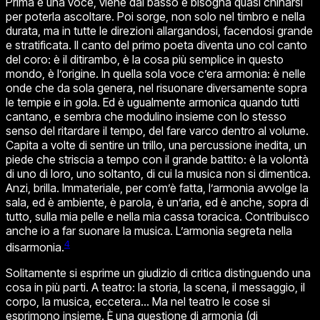
Prima è una voce, viene dal basso e bisogna quasi chinarsi
per poterla ascoltare. Poi sorge, non solo nel timbro e nella
durata, ma in tutte le direzioni allargandosi, facendosi grande
e stratificata. Il canto del primo poeta diventa uno col canto
del coro: è il ditirambo, è la cosa più semplice in questo
mondo, è l’origine. In quella sola voce c’era armonia: è nelle
onde che da sola genera, nel risuonare diversamente sopra
le tempie e in gola. Ed è ugualmente armonica quando tutti
cantano, e sembra che modulino insieme con lo stesso
senso del ritardare il tempo, del fare varco dentro al volume.
Capita a volte di sentire un trillo, una percussione inedita, un
piede che striscia a tempo con il grande battito: è la volontà
di uno di loro, uno soltanto, di cui la musica non si dimentica.
Anzi, brilla. Immateriale, per com’è fatta, l’armonia avvolge la
sala, ed è ambiente, è parola, è un’aria, ed è anche, sopra di
tutto, sulla mia pelle e nella mia cassa toracica. Contribuisco
anche io a far suonare la musica. L’armonia segreta
nella
4
disarmonia.
Solitamente si esprime un giudizio di critica distinguendo una
cosa in più parti. A teatro: la storia, la scena, il messaggio, il
corpo, la musica, eccetera… Ma nel teatro le cose si
esprimono insieme. È una questione di armonia (di