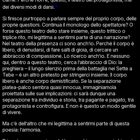
3
dei diversi modi di
darsi.
Si finisce purtroppo a parlare sempre del proprio corpo, delle
proprie questioni. Continua il monologo dello spettatore? O
forse questo teatro dello stare insieme, questo trittico o
triplice rito, mi legittima a sentirmi parte di una narrazione?
Nel teatro della presenza ci sono anch’io. Perché il corpo è
libero, di denudarsi, di fare salti di gioia, di cercare un
abbraccio di compassione. Lo ricerco anch’io. E nessuno
qui, dentro a questo teatro, cerca l’abbraccio di Dio: la
preghiera – il lungo silenzio prima della battaglia nei
Sette a
Tebe
– è un altro pretesto per stringerci insieme. Il corpo
libero è anche corpo demistificato. Se la separazione
platea-palco sembra quasi innocua, immaginiamola
proiettata sulle sue implicazioni: ci sarà dunque una
separazione tra individuo e storia, tra pagante e pagato, tra
protagonista e controfigura. E non è questo un modo gentile
di vivere.
Ma c’è dell’altro che mi legittima a sentirmi parte di questa
poesia: l
’armonia
.