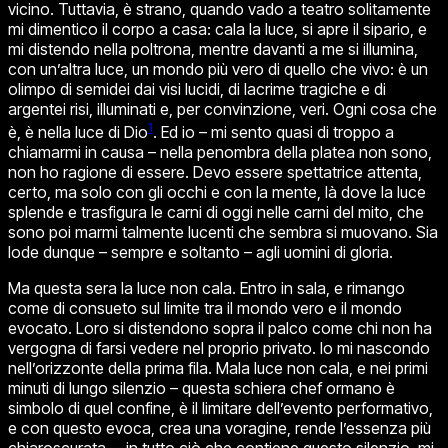
vicino. Tuttavia, è strano, quando vado a teatro solitamente
mi dimentico il corpo a casa: cala la luce, si apre il sipario, e
mi distendo nella poltrona, mentre davanti a me si illumina,
con un’altra luce, un mondo più vero di quello che vivo: è un
olimpo di semidei dai visi lucidi, di lacrime tragiche e di
argentei risi, illuminati e, per convinzione, veri.
Ogni cosa che
1
è, è nella luce di Dio
.
Ed io – mi sento quasi di troppo a
chiamarmi in causa – nella penombra della platea non sono,
non ho ragione di essere. Devo essere spettatrice attenta,
certo, ma solo con gli occhi e con la mente, là dove la luce
splende e trasfigura le carni di oggi nelle carni del mito, che
sono poi marmi talmente lucenti che sembra si muovano. Sia
lode dunque – sempre e soltanto – agli uomini di gloria.
Ma questa sera la luce non cala. Entro in sala, e rimango
come di consueto sul limite tra il mondo vero e il mondo
evocato. Loro si distendono sopra il palco come chi non ha
vergogna di farsi vedere nel proprio privato. Io mi nascondo
nell’orizzonte della prima fila. Mala luce non cala, e nei primi
minuti di lungo silenzio – questa schiera chef ormano è
simbolo di quel confine, è il limitare dell’evento performativo,
e con questo evoca, crea una voragine, rende l’essenza più