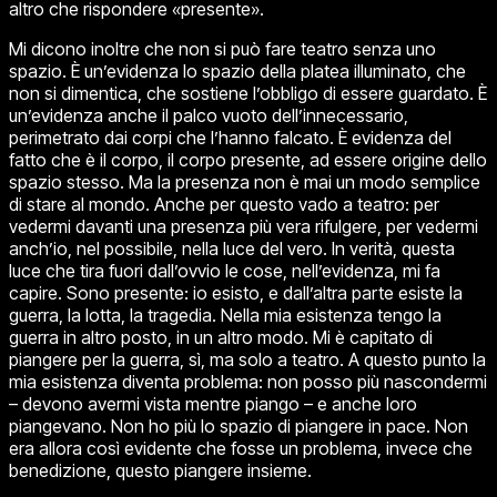
altro che rispondere «
presente
».
Mi dicono inoltre che non si può fare teatro senza uno
spazio. È un’evidenza lo spazio della platea illuminato, che
non si dimentica, che sostiene l’obbligo di essere guardato. È
un’evidenza anche il palco vuoto dell’innecessario,
perimetrato dai corpi che l’hanno falcato. È evidenza del
fatto che è il corpo, il corpo
presente
, ad essere origine dello
spazio stesso. Ma la presenza non è mai un modo semplice
di stare al mondo. Anche per questo vado a teatro: per
vedermi davanti una presenza più vera rifulgere, per vedermi
anch’io, nel possibile, nella luce del vero. In verità, questa
luce che tira fuori dall’ovvio le cose, nell’evidenza, mi fa
capire. Sono presente: io esisto, e dall’altra parte esiste la
guerra, la lotta, la tragedia. Nella mia esistenza tengo la
guerra in altro posto, in un altro modo. Mi è capitato di
piangere per la guerra, sì, ma solo a teatro. A questo punto la
mia esistenza diventa problema: non posso più nascondermi
– devono avermi vista mentre piango – e anche loro
piangevano. Non ho più lo spazio di piangere in pace. Non
era allora così evidente che fosse un problema, invece che
benedizione, questo piangere insieme.