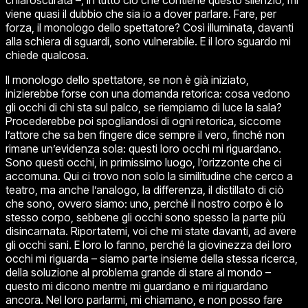
chiaroscurata –, in tutto ciò che contiene questo silenzio, mi
viene quasi il dubbio che sia io a dover parlare. Fare, per
forza, il monologo dello spettatore? Così illuminata, davanti
alla schiera di sguardi, sono vulnerabile. E il loro sguardo mi
chiede qualcosa.
Il monologo dello spettatore, se non è già iniziato,
inizierebbe forse con una domanda retorica: cosa vedono
gli occhi di chi sta sul palco, se riempiamo di luce la sala?
Procederebbe poi spogliandosi di ogni retorica, siccome
l’attore che sa ben fingere dice sempre il vero, finché non
rimane un’evidenza sola: questi loro occhi mi
riguardano
.
Sono questi occhi, in primissimo luogo, l’orizzonte che ci
accomuna. Qui ci trovo non solo la similitudine che cerco a
teatro, ma anche l’analogo, la differenza, il distillato di ciò
che sono, ovvero siamo: uno, perché il nostro corpo è lo
stesso corpo, sebbene gli occhi sono spesso la parte più
disincarnata. Riportatemi, voi che mi state davanti, ad avere
gli occhi sani. E loro lo fanno, perché la giovinezza dei loro
occhi mi riguarda – siamo parte insieme della stessa ricerca,
della soluzione al problema grande di stare al mondo –
questo mi dicono mentre mi guardano e mi riguardano
ancora. Nel loro parlarmi, mi chiamano, e non posso fare