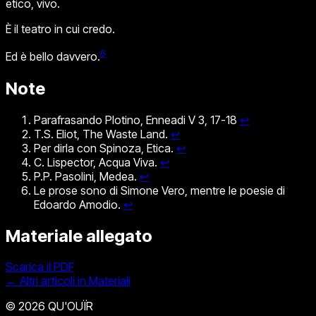
etico, vivo.
È il teatro in cui credo.
6
Ed è bello
davvero.
Note
Parafrasando Plotino, Enneadi V 3, 17-18
↩
T.S. Eliot, The Waste Land.
↩
Per dirla con Spinoza, Etica.
↩
C. Lispector, Acqua Viva.
↩
P.P. Pasolini, Medea.
↩
Le prose sono di Simone Vero, mentre le poesie di
Edoardo Amodio.
↩
Materiale allegato
Scarica il PDF
← Altri articoli in Materiali
© 2026 QU'OUÏR