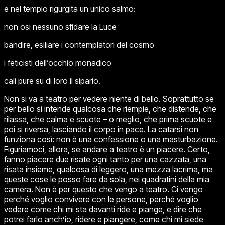
e nel tempio rigurgita un unico salmo:
non osi nessuno sfidare la Luce
bandire, esiliare i contemplatori del cosmo
i feticisti dell’occhio monadico
cali pure su di loro il sipario.
Non si va a teatro per vedere niente di bello. Soprattutto se
per bello si intende qualcosa che riempie, che distende, che
rilassa, che calma e scuote – o meglio, che prima scuote e
poi si riversa, lasciando il corpo in pace. La catarsi non
funziona così: non è una confessione o una masturbazione.
Figuriamoci, allora, se andare a teatro è un piacere. Certo,
fanno piacere due risate ogni tanto per una cazzata, una
risata insieme, qualcosa di leggero, una mezza lacrima, ma
queste cose le posso fare da sola, nei quadratini della mia
camera. Non è per questo che vengo a teatro. Ci vengo
perché voglio convivere con le persone, perché voglio
vedere come chi mi sta davanti ride e piange, e dire che
potrei farlo anch’io, ridere e piangere, come chi mi siede