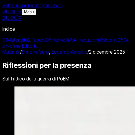
Salta al contenuto principale
QU'OUÏR
Menu
QU'OUÏR
Indice
01
Materiali
02
Papers
03
Interviste
04
Traduzioni
05
Eventi
06
Call
e Norme Editoriali
Materiali
/
Simone Vero
,
Edoardo Amodio
/
2 dicembre 2025
Riflessioni per la presenza
Sul Trittico della guerra di PoEM