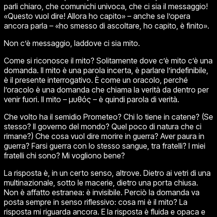
parli chiaro, che comunichi univoca, che ci sia il messaggio!
«Questo vuol dire! Allora ho capito» – anche se l’opera
ancora parla – «ho smesso di ascoltare, ho capito, è finito».
Non c’è messaggio, laddove ci sia mito.
Come si riconosce il mito? Solitamente dove c’è mito c’è una
domanda. Il mito è una parola incerta, è parlare l’indefinibile,
è il presente interrogativo. È come un oracolo, perché
l’oracolo è una domanda che chiama la verità da dentro per
venir fuori. Il mito –
μυθός
– è quindi parola di verità.
Che volto ha il semidio Prometeo? Chi lo tiene in catene? (Se
stesso? Il governo del mondo? Quel poco di natura che ci
rimane?) Che cosa vuol dire morire in guerra? Aver paura in
guerra? Farsi guerra con lo stesso sangue, tra fratelli? I miei
fratelli chi sono? Mi vogliono bene?
La risposta è, in un certo senso, altrove. Dietro ai vetri di una
multinazionale, sotto le macerie, dietro una porta chiusa.
Non è affatto estranea: è invisibile. Perciò la domanda va
posta sempre in senso riflessivo: cosa
mi
è il mito? La
risposta
mi riguarda
ancora. E la risposta è fluida e opaca e