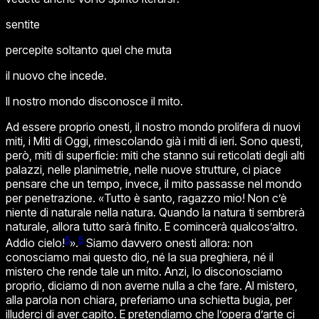
sentite
percepite soltanto quel che muta
il nuovo che incede.
Il nostro mondo disconosce il mito.
Ad essere proprio onesti, il nostro mondo prolifera di nuovi
miti, i
Miti di Oggi
, rimescolando già i miti di ieri. Sono questi,
però, miti di superficie: miti che stanno sui reticolati degli alti
palazzi, nelle planimetrie, nelle nuove strutture, ci piace
pensare che un tempo, invece, il mito passasse nel mondo
per penetrazione. «
Tutto è santo, ragazzo mio! Non c’è
niente di naturale nella natura
.
Quando la natura ti sembrerà
naturale, allora tutto sarà finito
.
E comincerà qualcos’altro
.
5
5
Addio
cielo!
».
Siamo davvero onesti allora: non
conosciamo mai questo dio, né la sua preghiera, né il
mistero che rende tale un mito. Anzi, lo disconosciamo
proprio, diciamo di non averne nulla a che fare. Al mistero,
alla parola non chiara, preferiamo una schietta bugia, per
illuderci di aver capito. E pretendiamo che l’opera d’arte ci